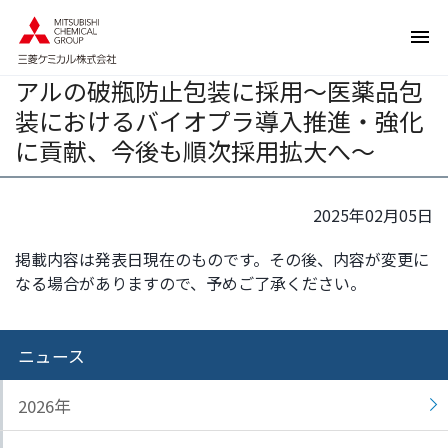
ペ
ペ
植物由来のバイオエンプラ
ー
ー
「DURABIO」が第一三共の注射剤バイ
ジ
ジ
アルの破瓶防止包装に採用～医薬品包
内
の
を
終
装におけるバイオプラ導入推進・強化
移
わ
に貢献、今後も順次採用拡大へ～
動
り
す
で
る
す
2025年02月05日
た
ヘ
め
ッ
掲載内容は発表日現在のものです。その後、内容が変更に
の
ダ
なる場合がありますので、予めご了承ください。
リ
ー
ン
情
ク
報
ニュース
で
に
す
戻
2026年
サ
り
イ
ま