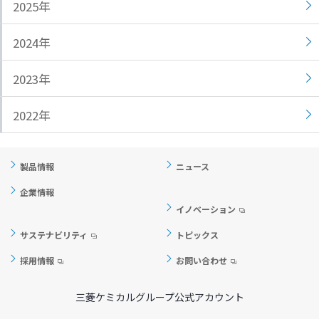
2025年
ト
す
内
ペ
2024年
共
ー
通
ジ
2023年
メ
の
ニ
先
2022年
ュ
頭
ー
に
に
戻
製品情報
ニュース
移
り
動
ま
企業情報
し
す
イノベーション
ま
サステナビリティ
トピックス
す
ペ
採用情報
お問い合わせ
ー
ジ
三菱ケミカルグループ公式アカウント
本