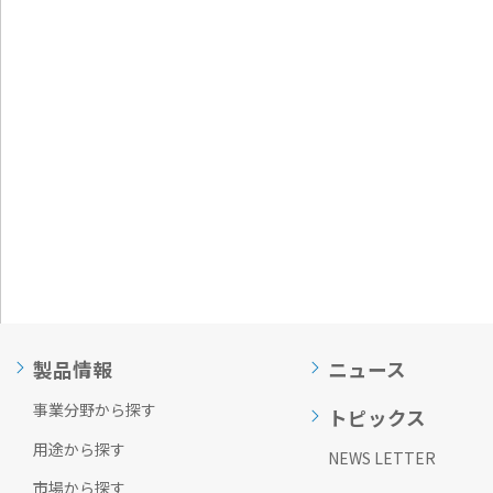
通
ジ
メ
の
ニ
先
ュ
頭
ー
に
に
戻
移
り
動
ま
し
す
ま
す
ペ
ー
ジ
本
文
に
製品情報
ニュース
移
動
事業分野から探す
トピックス
し
ま
用途から探す
NEWS LETTER
す
市場から探す
フ