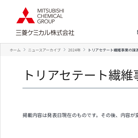
ペ
ペ
ー
ー
ジ
ジ
内
の
を
終
移
わ
動
り
す
で
ホーム
ニュースアーカイブ
2024年
トリアセテート繊維事業の譲
る
す
た
ヘ
め
ッ
トリアセテート繊維
の
ダ
リ
ー
ン
情
ク
報
で
に
す
戻
サ
り
掲載内容は発表日現在のものです。その後、内容が
イ
ま
ト
す
内
ペ
共
ー