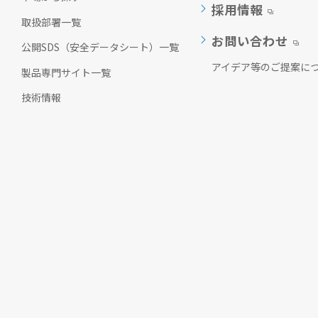
採用情報
ッ
取扱部署一覧
タ
お問い合わせ
ー
公開SDS（安全データシート）一覧
情
アイデア等のご提案に
報
製品専門サイト一覧
に
移
技術情報
動
し
ま
す