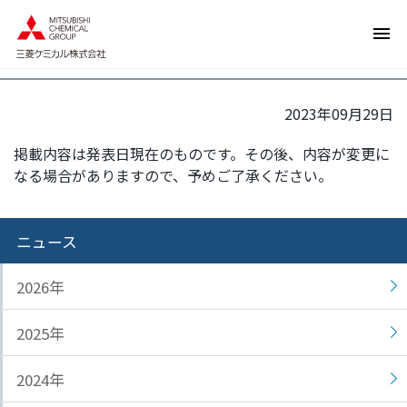
ペ
ペ
植物由来のポリカーボネート系熱可塑
ー
ー
性エラストマーの開発について
ジ
ジ
内
の
を
終
2023年09月29日
移
わ
動
り
掲載内容は発表日現在のものです。その後、内容が変更に
す
で
なる場合がありますので、予めご了承ください。
る
す
た
ヘ
め
ッ
ニュース
の
ダ
リ
ー
2026年
ン
情
ク
報
2025年
で
に
す
戻
2024年
サ
り
イ
ま