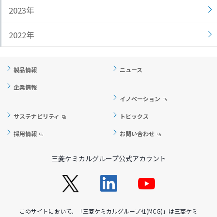
2023年
ト
す
内
ペ
共
ー
2022年
通
ジ
メ
の
ニ
先
製品情報
ニュース
ュ
頭
企業情報
ー
に
イノベーション
に
戻
移
り
サステナビリティ
トピックス
動
ま
採用情報
お問い合わせ
し
す
ま
三菱ケミカルグループ公式アカウント
す
ペ
ー
ジ
本
このサイトにおいて、「三菱ケミカルグループ社(MCG)」は三菱ケミ