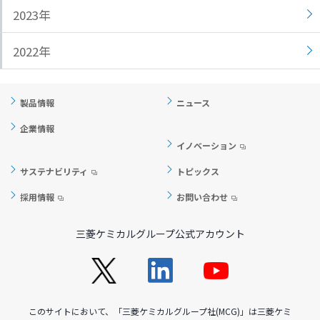
2023年
ト
す
内
ペ
共
ー
2022年
通
ジ
メ
の
ニ
先
製品情報
ニュース
ュ
頭
企業情報
ー
に
イノベーション
に
戻
移
り
サステナビリティ
トピックス
動
ま
採用情報
お問い合わせ
し
す
ま
三菱ケミカルグループ公式アカウント
す
ペ
ー
ジ
本
このサイトにおいて、「三菱ケミカルグループ社(MCG)」は三菱ケミ