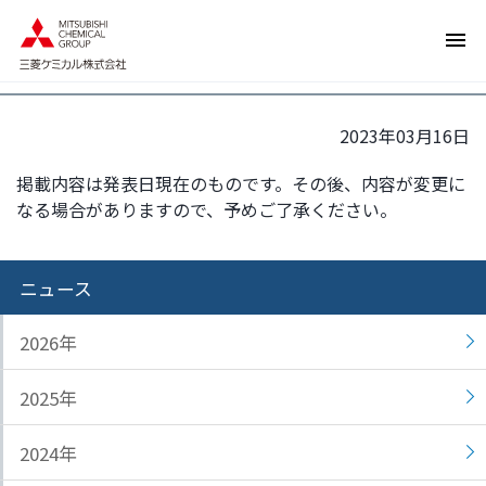
ペ
ペ
アクリル樹脂製品のリサイクル推進活
ー
ー
動を行う協議会への参画について
ジ
ジ
内
の
を
終
2023年03月16日
移
わ
動
り
掲載内容は発表日現在のものです。その後、内容が変更に
す
で
なる場合がありますので、予めご了承ください。
る
す
た
ヘ
め
ッ
ニュース
の
ダ
リ
ー
2026年
ン
情
ク
報
2025年
で
に
す
戻
2024年
サ
り
イ
ま