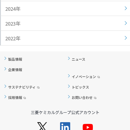
ト
す
2024年
内
ペ
共
ー
2023年
通
ジ
メ
の
2022年
ニ
先
ュ
頭
ー
に
製品情報
ニュース
に
戻
移
り
企業情報
動
ま
イノベーション
し
す
サステナビリティ
トピックス
ま
す
採用情報
お問い合わせ
ペ
ー
三菱ケミカルグループ公式アカウント
ジ
本