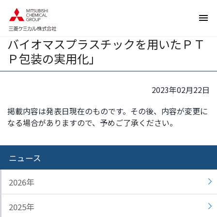
ペ
ペ
第5回 日本オープンイノベーション大
ー
ー
賞 「環境大臣賞」受賞「環境に優しい
ジ
ジ
バイオマスプラスチックを用いたＰＴ
内
の
を
終
Ｐ包装の実用化」
移
わ
動
り
す
で
2023年02月22日
る
す
掲載内容は発表日現在のものです。その後、内容が変更に
た
ヘ
なる場合がありますので、予めご了承ください。
め
ッ
の
ダ
リ
ー
ニュース
ン
情
ク
報
で
に
2026年
す
戻
サ
り
2025年
イ
ま