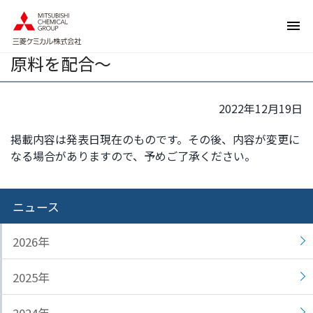
ペ
ペ
バイオマスOPSシートの開発について
ー
ー
～透明な弁当容器のフタ等に植物由来
ジ
ジ
原料を配合～
内
の
を
終
移
わ
2022年12月19日
動
り
す
で
掲載内容は発表日現在のものです。その後、内容が変更に
る
す
なる場合がありますので、予めご了承ください。
た
ヘ
め
ッ
の
ダ
ニュース
リ
ー
ン
情
2026年
ク
報
で
に
2025年
す
戻
サ
り
イ
ま