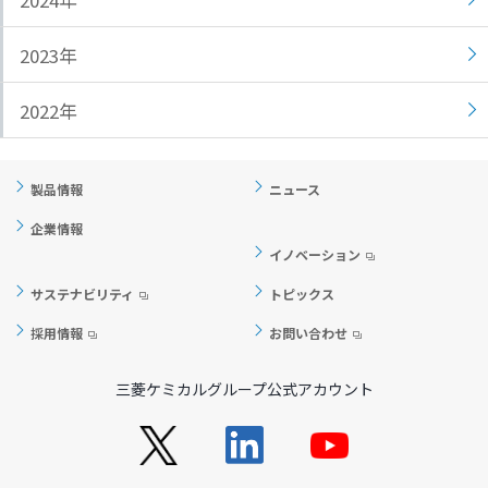
2024年
ト
す
内
ペ
2023年
共
ー
通
ジ
2022年
メ
の
ニ
先
ュ
頭
製品情報
ニュース
ー
に
企業情報
に
戻
イノベーション
移
り
動
ま
サステナビリティ
トピックス
し
す
採用情報
お問い合わせ
ま
す
ペ
三菱ケミカルグループ公式アカウント
ー
ジ
本