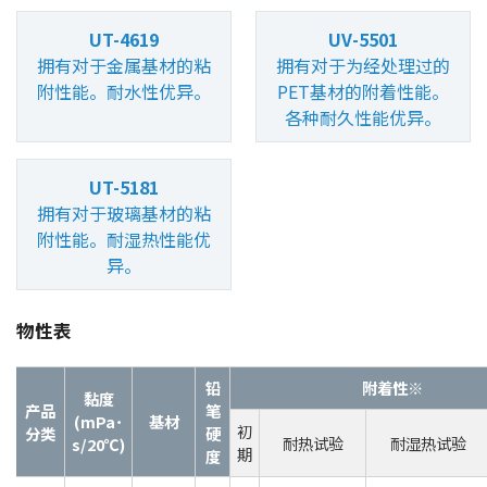
UT-4619
UV-5501
拥有对于金属基材的粘
拥有对于为经处理过的
附性能。耐水性优异。
PET基材的附着性能。
各种耐久性能优异。
UT-5181
拥有对于玻璃基材的粘
附性能。耐湿热性能优
异。
物性表
铅
附着性※
黏度
产品
笔
(mPa･
基材
初
分类
硬
耐热试验
耐湿热试验
s/20℃)
期
度