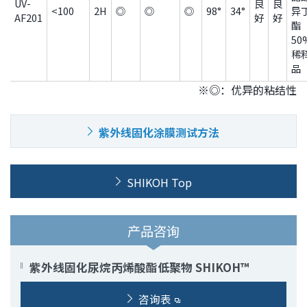
UV-
良
良
<100
2H
◎
◎
◎
98°
34°
异
AF201
好
好
酯
50
稀
品
※◎：优异的粘结性
紫外线固化涂膜测试方法
SHIKOH Top
产品咨询
紫外线固化尿烷丙烯酸酯低聚物 SHIKOH™
咨询表