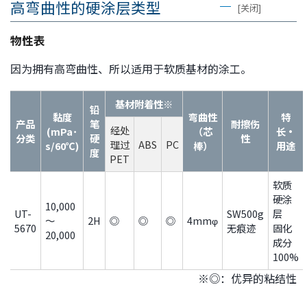
高弯曲性的硬涂层类型
[关闭]
物性表
因为拥有高弯曲性、所以适用于软质基材的涂工。
基材附着性※
铅
黏度
弯曲性
特
产品
笔
耐擦伤
经处
(mPa･
（芯
长・
分类
硬
性
理过
ABS
PC
s/60℃)
棒）
用途
度
PET
软质
硬涂
10,000
UT-
SW500g
层
～
2H
◎
◎
◎
4mmφ
5670
无痕迹
固化
20,000
成分
100%
※◎：优异的粘结性