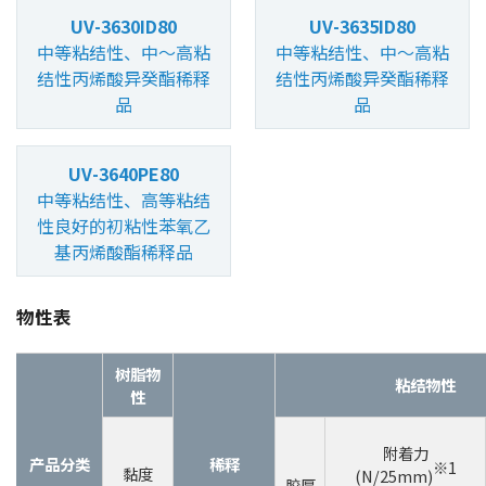
UV-3630ID80
UV-3635ID80
中等粘结性、中～高粘
中等粘结性、中～高粘
结性丙烯酸异癸酯稀释
结性丙烯酸异癸酯稀释
品
品
UV-3640PE80
中等粘结性、高等粘结
性良好的初粘性苯氧乙
基丙烯酸酯稀释品
物性表
树脂物
粘结物性
性
附着力
产品分类
稀释
※1
黏度
(N/25mm)
胶厚