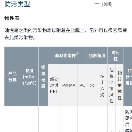
防污类型
[关闭]
物性表
油性笔之类的污染物难以附着在此膜上、另外可以很容易擦
去此类污染物。
防污
※
基材附着性
接触角度
性
铅
油
黏度
特
指
产品
笔
n-
性
(mPa･
长
经处
纹
分类
硬
十
比
s/20℃)
用
理过
PMMA
PC
水
擦
度
六
擦
PET
拭
烷
拭
性
性
防
硬
层
醋