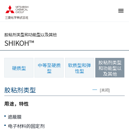
页
本
面
页
内
的
移
结
动
束
的
返
链
回
接
页
胶粘剂类型和功能型以及其他
向
眉
SHIKOH™
网
信
站
息
内
返
的
回
共
本
胶粘剂类型
同
页
中等至硬质
软质型和弹
硬质型
和功能型以
菜
的
型
性型
单
前
及其他
移
端
动
向
胶粘剂类型
本
[关闭]
页
正
文
用途，特性
移
动
向
遮蔽膜
页
脚
电子材料的固定剂
信