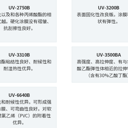
UV-2750B
UV-3200B
性以及和各种丙烯酸酯的相
表面固化性改良版。涂膜
优越。硬化涂膜没有褶皱、
状有弹性。
抗刮擦性良好。
UV-3310B
UV-3500BA
酸酯粘结性良好、耐候性和
高强度、高拉伸度、有与
耐湿热性优异。
酸乙酯弹性体相近的拉伸
（含有30%乙酸丁酯
UV-6640B
性和耐候性优异。可形成强
涂膜、可弯曲性良好。对软
聚氯乙烯（PVC）的附着性
优异。