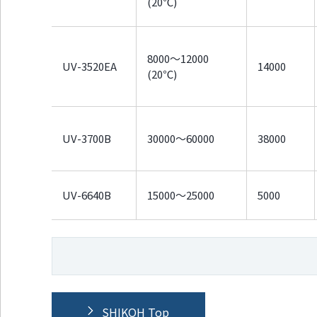
(20℃)
8000～12000
UV-3520EA
14000
(20℃)
UV-3700B
30000～60000
38000
UV-6640B
15000～25000
5000
SHIKOH Top