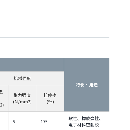
机械强度
特长・用途
型
张力强度
拉伸率
(N/mm2)
(％)
2)
软性、橡胶弹性、
5
175
电子材料密封胶