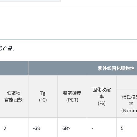
号产品。
紫外线固化膜物性
固化收缩
低聚物
Tg
铅笔硬度
率
杨氏模
官能团数
(℃)
(PET)
(％)
率
(N/mm
2
-38
6B>
-
5