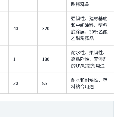
酯稀释品
强韧性、建材基底
和中间涂料、塑料
40
320
底涂层、30％乙酸
乙酯稀释品
耐水性、柔韧性、
1
180
高粘附性、无溶剂
的UV粘接剂用途
耐水和耐候性、塑
30
85
料粘合用途