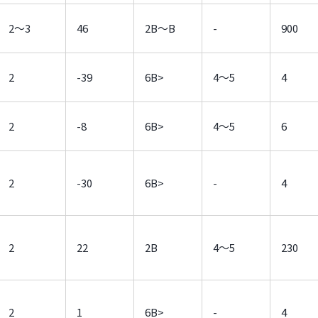
2～3
46
2B～B
-
900
2
-39
6B>
4～5
4
2
-8
6B>
4～5
6
2
-30
6B>
-
4
2
22
2B
4～5
230
2
1
6B>
-
4