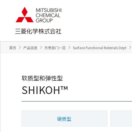
页
本
面
页
内
的
移
结
动
束
的
返
链
回
接
页
向
眉
网
信
站
息
内
返
首页
产品信息
负责部门一览
Surface Functional Materials Dept
的
回
共
本
同
页
菜
的
单
前
移
端
动
向
软质型和弹性型
本
页
SHIKOH™
正
文
移
动
向
页
脚
信
息
硬质型
移
动