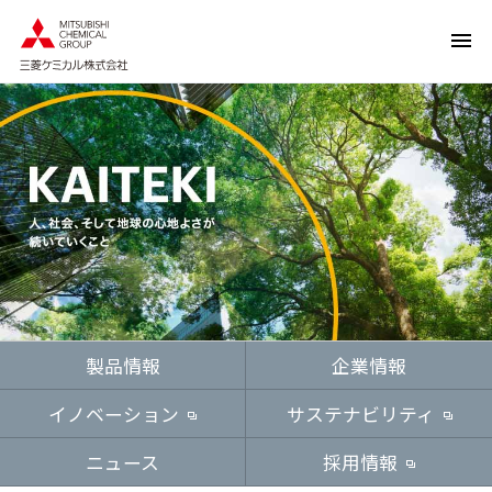
ペ
ペ
ー
ー
ジ
ジ
内
の
を
終
移
わ
動
り
す
で
る
す
た
ヘ
め
ッ
の
ダ
リ
ー
ン
情
製品情報
企業情報
ク
報
で
に
イノベーション
サステナビリティ
す
戻
ニュース
採用情報
サ
り
イ
ま