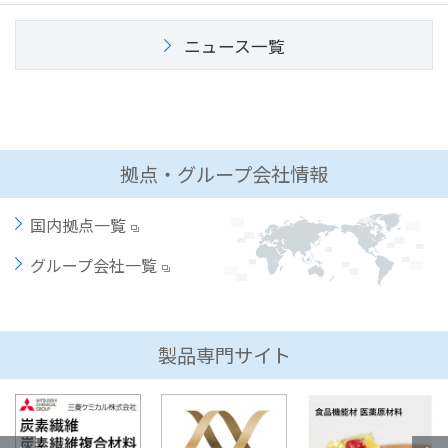
文
に
ニュース一覧
移
動
し
ま
す
拠点・グループ会社情報
フ
ッ
タ
国内拠点一覧
ー
グループ会社一覧
情
報
に
移
製品専門サイト
動
し
ま
す