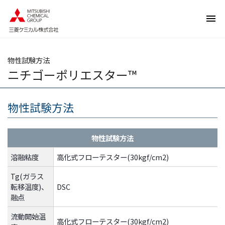
ペ
ペ
ー
ー
ジ
ジ
内
の
を
終
物性試験方法
移
わ
ニチゴーポリエスター™
動
り
す
で
る
す
物性試験方法
た
ヘ
め
ッ
物性試験方法
の
ダ
リ
ー
溶融粘度
高化式フローテスター(30kgf/cm2)
ン
情
ク
報
Tg(ガラス
転移温度)、
DSC
で
に
融点
す
戻
サ
り
流動開始温
高化式フローテスター(30kgf/cm2)
イ
ま