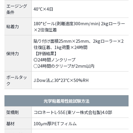
文
エージング
に
40℃×4日
条件
移
動
180°ピール(剥離速度300mm/min) 2kgローラー
粘着力
×2往復圧着
し
ま
貼り付け面積25mm×25mm、2kgローラー×2
す
往復圧着、1kg荷重×24時間
フ
保持力
【評価結果】
ッ
◎24時間ノンクリープ
タ
○24時間のクリープが2mm以内
ー
ボールタッ
情
J.Dow法∠30°23℃×50%RH
ク
報
に
光学粘着用性能試験方法
移
動
架橋剤
コロネートL-55E(東ソー株式会社製)4.0部
し
ま
基材
100μm厚PETフィルム
す