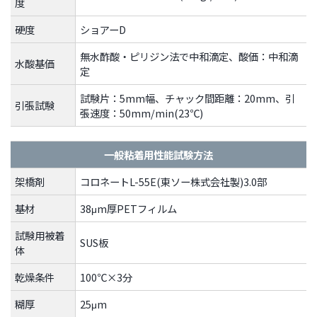
度
ト
す
硬度
ショアーD
内
ペ
共
ー
無水酢酸・ピリジン法で中和滴定、酸価：中和滴
水酸基価
通
ジ
定
メ
の
試験片：5mm幅、チャック間距離：20mm、引
ニ
先
引張試験
張速度：50mm/min(23℃)
ュ
頭
ー
に
に
戻
一般粘着用性能試験方法
移
り
架橋剤
コロネートL-55E(東ソー株式会社製)3.0部
動
ま
し
す
基材
38μm厚PETフィルム
ま
試験用被着
す
SUS板
体
ペ
ー
乾燥条件
100℃×3分
ジ
本
糊厚
25μm