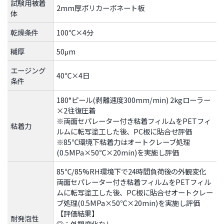
試験用被着
2mm厚ポリカーボネート板
体
乾燥条件
100℃×4分
糊厚
50μm
エージング
40℃×4日
条件
180°ピール(剥離速度300mm/min) 2kgローラー
×2往復圧着
※両面セパレーター付き粘着フィルムをPETフィ
粘着力
ルムに転写塗工した後、PC板に貼合せ評価
※85℃環境下粘着力はオートクレーブ処理
(0.5MPa×50℃×20min)を実施し評価
85℃/85%RH環境下で24時間負荷後の外観変化
両面セパレーター付き粘着フィルムをPETフィル
ムに転写塗工した後、PC板に貼合せオートクレー
ブ処理(0.5MPa×50℃×20min)を実施し評価
【評価結果】
耐発泡性
◎：外観変化なし