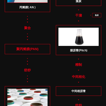
煤炭
丙烯腈( AN )
干溜
焦炭
聚合
聚丙烯腈(PAN)
煤沥青(Pitch)
精制
纺纱
中间相化
中间相沥青
纺纱