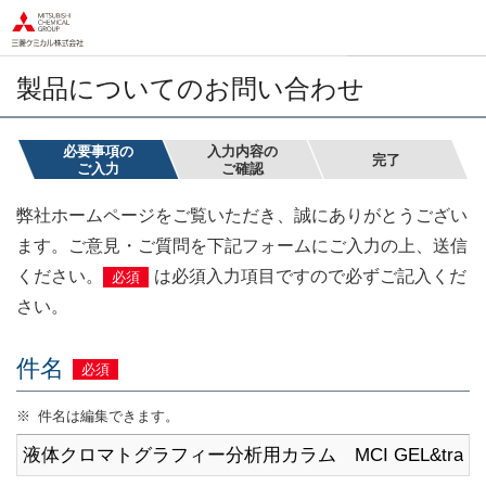
ペ
ペ
ー
ー
ジ
ジ
内
の
製品についてのお問い合わせ
を
終
移
わ
動
り
必要事項の
入力内容の
完了
ご入力
ご確認
す
で
る
す
弊社ホームページをご覧いただき、誠にありがとうござい
た
ヘ
め
ッ
ます。ご意見・ご質問を下記フォームにご入力の上、送信
の
ダ
ください。
は必須入力項目ですので必ずご記入くだ
必須
リ
ー
さい。
ン
情
ク
報
で
に
件名
必須
す
戻
ペ
り
※
件名は編集できます。
ー
ま
ジ
す
本
ペ