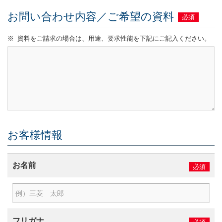
文
ー
に
ジ
お問い合わせ内容／ご希望の資料
必須
移
の
動
先
※
資料をご請求の場合は、用途、要求性能を下記にご記入ください。
し
頭
ま
に
す
戻
フ
り
ッ
ま
タ
す
ー
情
報
お客様情報
に
移
動
お名前
必須
し
ま
す
フリガナ