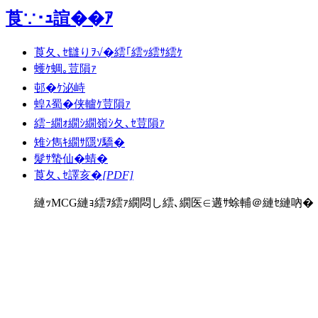
莨∵･ｭ諠��ｱ
莨夂､ｾ讎りｦ√�繧｢繧ｯ繧ｻ繧ｹ
蠖ｹ蜩｡荳隕ｧ
邨�ｹ泌峙
蝗ｽ蜀�侠轤ｹ荳隕ｧ
繧ｰ繝ｫ繝ｼ繝嶺ｼ夂､ｾ荳隕ｧ
雉ｼ雋ｷ繝ｻ隱ｿ驕�
髮ｻ蟄仙�蜻�
莨夂､ｾ譯亥�
[PDF]
縺ｯMCG縺ｮ繧ｦ繧ｧ繝悶し繧､繝医∈遘ｻ蜍輔＠縺ｾ縺吶�