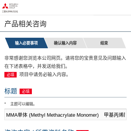
页
本
面
页
内
的
移
结
产品相关咨询
动
束
的
返
链
回
输入必要事项
确认输入内容
结束
接
页
向
眉
非常感谢您浏览本公司网页。请将您的宝贵意见及问题输入
本
信
页
息
在下述表格中，并发送给我们。
正
返
项目中请务必输入内容。
必填
文
回
移
本
动
页
标题
必填
向
的
页
前
*
主题可以编辑。
脚
端
信
息
移