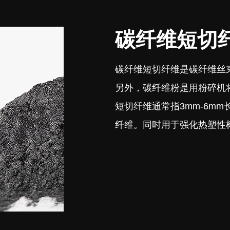
碳纤维短切纤
碳纤维短切纤维是碳纤维丝束
另外，碳纤维粉是用粉碎机
短切纤维通常指3mm-6m
纤维。同时用于强化热塑性