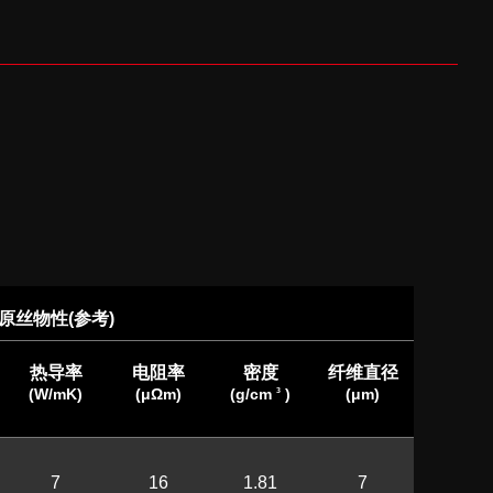
原丝物性(参考)
热导率
电阻率
密度
纤维直径
(W/mK)
(μΩm)
(g/cm
)
(μm)
3
7
16
1.81
7