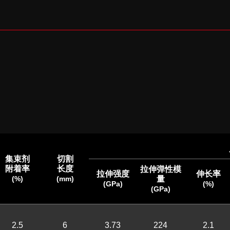
集束剂
切割
附着率
长度
拉伸弹性模
拉伸强度
伸长率
(%)
(mm)
量
(GPa)
(%)
(GPa)
2.5
6
3.73
224
2.1