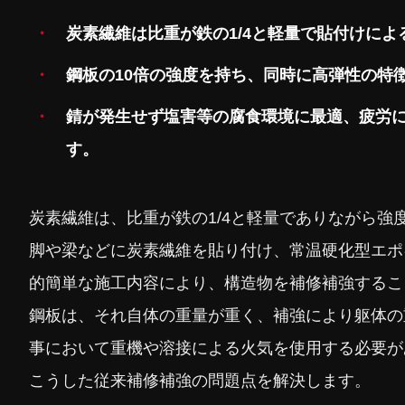
炭素繊維は比重が鉄の1/4と軽量で貼付けに
鋼板の10倍の強度を持ち、同時に高弾性の特
錆が発生せず塩害等の腐食環境に最適、疲労
す。
炭素繊維は、比重が鉄の1/4と軽量でありながら強
脚や梁などに炭素繊維を貼り付け、常温硬化型エポ
的簡単な施工内容により、構造物を補修補強するこ
鋼板は、それ自体の重量が重く、補強により躯体の
事において重機や溶接による火気を使用する必要が
こうした従来補修補強の問題点を解決します。