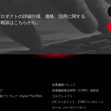
プロダクトの詳細仕様、価格、活用に関する
ご相談はこちらから。
炭素繊維ペレット
グ
炭素繊維複合材料（CFRP）成型品
プリプレグ（Kyron™ULTRA）
ゴルフシャフト
）
C/Cコンポジット、C/SiCコンポジット
ロール（カーボリーダー）