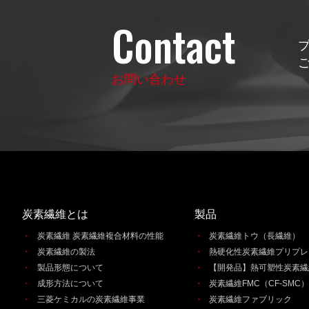
Contact
お問い合わせ
炭素繊維とは
製品
炭素繊維 炭素繊維複合材料の性能
炭素繊維トウ（長繊維）
炭素繊維の製法
熱硬化性炭素繊維プリプレ
製品形態について
【開発品】熱可塑性炭素繊維
成形方法について
炭素繊維FMC（CF-SMC
三菱ケミカルの炭素繊維事業
炭素繊維ファブリック